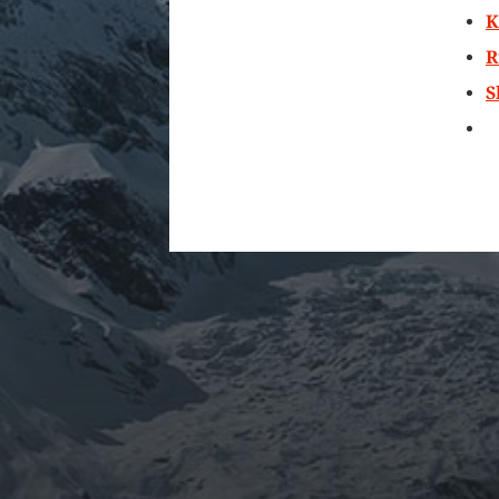
K
R
S