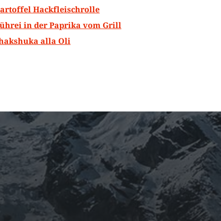
artoffel Hackfleischrolle
ührei in der Paprika vom Grill
hakshuka alla Oli