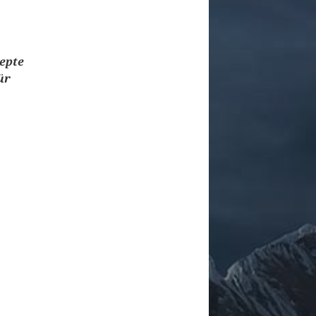
zepte
ür