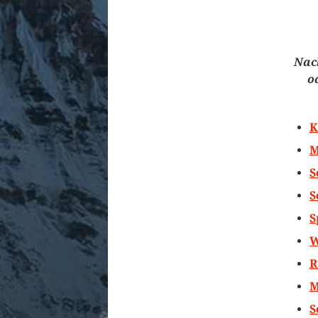
Nach
o
K
M
S
S
S
W
R
M
S